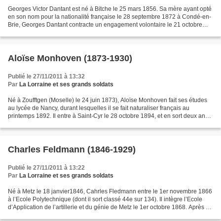
Georges Victor Dantant est né à Bitche le 25 mars 1856. Sa mère ayant opté
en son nom pour la nationalité française le 28 septembre 1872 à Condé-en-
Brie, Georges Dantant contracte un engagement volontaire le 21 octobre
1875, et intègre l’Ecole de Saint-Cyr...
Aloïse Monhoven (1873-1930)
Publié le 27/11/2011 à 13:32
Par
La Lorraine et ses grands soldats
Né à Zoufftgen (Moselle) le 24 juin 1873), Aloïse Monhoven fait ses études
au lycée de Nancy, durant lesquelles il se fait naturaliser français au
printemps 1892. Il entre à Saint-Cyr le 28 octobre 1894, et en sort deux ans
plus tard, classé 46e sur 587....
Charles Feldmann (1846-1929)
Publié le 27/11/2011 à 13:22
Par
La Lorraine et ses grands soldats
Né à Metz le 18 janvier1846, Cahrles Fledmann entre le 1er novembre 1866
à l’Ecole Polytechnique (dont il sort classé 44e sur 134). Il intègre l’Ecole
d’Application de l’artillerie et du génie de Metz le 1er octobre 1868. Après y
avoir passé deux ans...