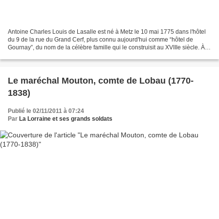
Antoine Charles Louis de Lasalle est né à Metz le 10 mai 1775 dans l'hôtel
du 9 de la rue du Grand Cerf, plus connu aujourd'hui comme “hôtel de
Gournay”, du nom de la célèbre famille qui le construisit au XVIIIe siècle. À
l'âge de 11 ans, son père, Pierre...
Le maréchal Mouton, comte de Lobau (1770-
1838)
Publié le 02/11/2011 à 07:24
Par
La Lorraine et ses grands soldats