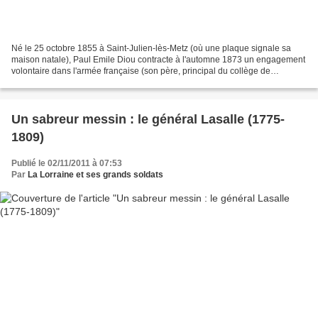
Né le 25 octobre 1855 à Saint-Julien-lès-Metz (où une plaque signale sa
maison natale), Paul Emile Diou contracte à l'automne 1873 un engagement
volontaire dans l'armée française (son père, principal du collège de
Mirecourt, a opté en son nom le 28 mars...
Un sabreur messin : le général Lasalle (1775-
1809)
Publié le 02/11/2011 à 07:53
Par
La Lorraine et ses grands soldats