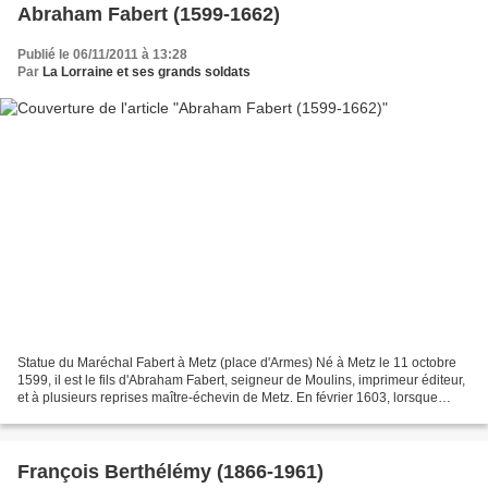
Abraham Fabert (1599-1662)
Publié le 06/11/2011 à 13:28
Par
La Lorraine et ses grands soldats
Statue du Maréchal Fabert à Metz (place d'Armes) Né à Metz le 11 octobre
1599, il est le fils d'Abraham Fabert, seigneur de Moulins, imprimeur éditeur,
et à plusieurs reprises maître-échevin de Metz. En février 1603, lorsque
Henri IV se rend à Metz, le...
François Berthélémy (1866-1961)