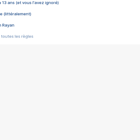
 a 13 ans (et vous l'avez ignoré)
e (littéralement)
im Rayan
 toutes les règles
s les jeux vidéo
us choquant de Rockstar ? - Le scandale BULLY
e plus moche de Steam
du RÊVE tourne au CAUCHEMAR
pendant 8 heures
it… à tort
umiliés par un jeu vidéo
ire - Final Fantasy 8
ti un empire - Age of Empires