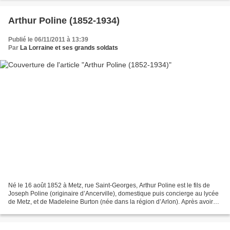
Arthur Poline (1852-1934)
Publié le 06/11/2011 à 13:39
Par
La Lorraine et ses grands soldats
Né le 16 août 1852 à Metz, rue Saint-Georges, Arthur Poline est le fils de
Joseph Poline (originaire d’Ancerville), domestique puis concierge au lycée
de Metz, et de Madeleine Burton (née dans la région d’Arlon). Après avoir
achevé ses études au lycée...