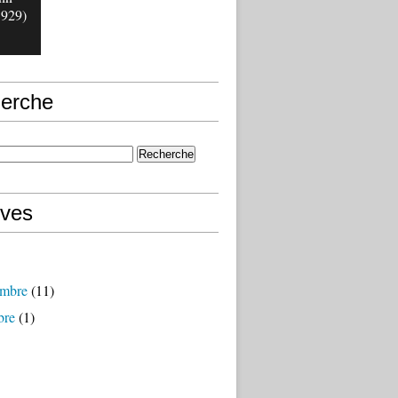
1929)
erche
ives
mbre
(11)
bre
(1)