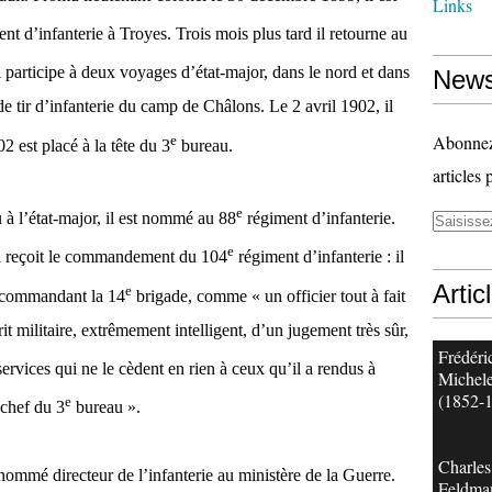
Links
nt d’infanterie à Troyes. Trois mois plus tard il retourne au
 participe à deux voyages d’état-major, dans le nord et dans
News
de tir d’infanterie du camp de Châlons. Le 2 avril 1902, il
Abonnez-
e
2 est placé à la tête du 3
bureau.
articles 
e
à l’état-major, il est nommé au 88
régiment d’infanterie.
e
il reçoit le commandement du 104
régiment d’infanterie : il
Artic
e
, commandant la 14
brigade, comme « un officier tout à fait
 militaire, extrêmement intelligent, d’un jugement très sûr,
Frédéri
ervices qui ne le cèdent en rien à ceux qu’il a rendus à
Michele
(1852-
e
 chef du 3
bureau ».
Charles
 nommé directeur de l’infanterie au ministère de la Guerre.
Feldma