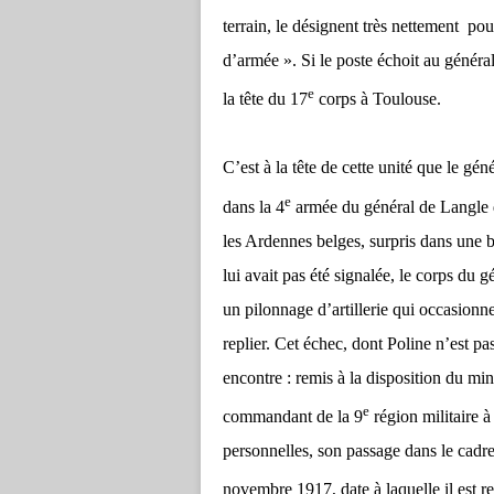
terrain, le désignent très nettement p
d’armée ». Si le poste échoit au génér
e
la tête du 17
corps à Toulouse.
C’est à la tête de cette unité que le gén
e
dans la 4
armée du général de Langle d
les Ardennes belges, surpris dans une 
lui avait pas été signalée, le corps du 
un pilonnage d’artillerie qui occasionne 
replier. Cet échec, dont Poline n’est p
encontre : remis à la disposition du mi
e
commandant de la 9
région militaire 
personnelles, son passage dans le cad
novembre 1917, date à laquelle il est r