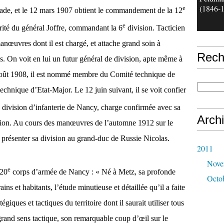
(1846-
e
igade, et le 12 mars 1907 obtient le commandement de la 12
e
orité du général Joffre, commandant la 6
division. Tacticien
anœuvres dont il est chargé, et attache grand soin à
Rech
es. On voit en lui un futur général de division, apte même à
oût 1908, il est nommé membre du Comité technique de
echnique d’Etat-Major. Le 12 juin suivant, il se voit confier
division d’infanterie de Nancy, charge confirmée avec sa
Arch
sion. Au cours des manœuvres de l’automne 1912 sur le
e présenter sa division au grand-duc de Russie Nicolas.
2011
Nove
e
 20
corps d’armée de Nancy : « Né à Metz, sa profonde
Octo
ains et habitants, l’étude minutieuse et détaillée qu’il a faite
iques et tactiques du territoire dont il saurait utiliser tous
grand sens tactique, son remarquable coup d’œil sur le