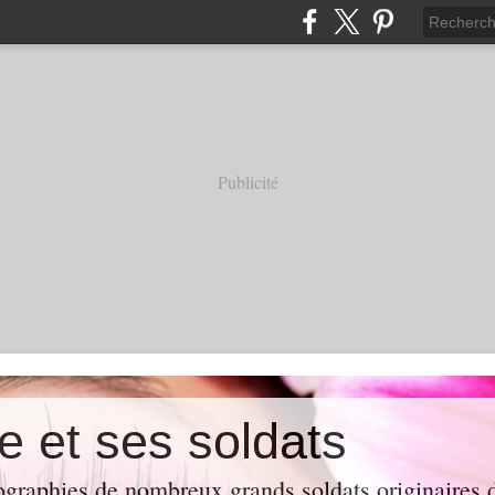
Publicité
e et ses soldats
ographies de nombreux grands soldats originaires d