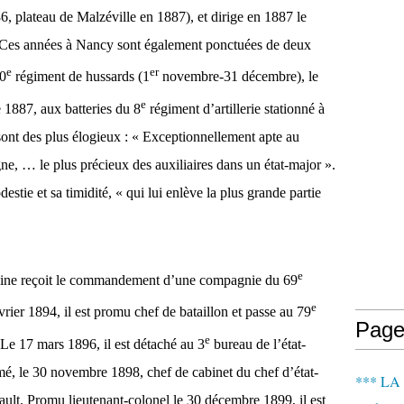
86, plateau de Malzéville en 1887), et dirige en 1887 le
s. Ces années à Nancy sont également ponctuées de deux
e
er
10
régiment de hussards (1
novembre-31 décembre), le
e
1887, aux batteries du 8
régiment d’artillerie stationné à
sont des plus élogieux : « Exceptionnellement apte au
gne, … le plus précieux des auxiliaires dans un état-major ».
stie et sa timidité, « qui lui enlève la plus grande partie
e
line reçoit le commandement d’une compagnie du 69
e
vrier 1894, il est promu chef de bataillon et passe au 79
Page
e
Le 17 mars 1896, il est détaché au 3
bureau de l’état-
mé, le 30 novembre 1898, chef de cabinet du chef d’état-
*** LA
ault. Promu lieutenant-colonel le 30 décembre 1899, il est