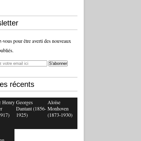
letter
vous pour être averti des nouveaux
publiés.
les récents
c Henry
Georges
Aloïse
r
Dantant (1856-
Monhoven
1917)
1925)
(1873-1930)
nn