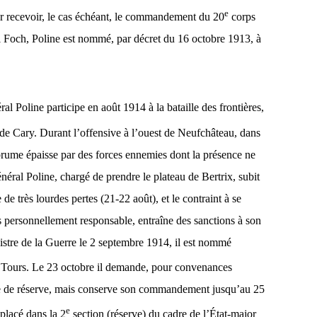
e
our recevoir, le cas échéant, le commandement du 20
corps
al Foch, Poline est nommé, par décret du 16 octobre 1913, à
éral Poline participe en août 1914 à la bataille des frontières,
e Cary. Durant l’offensive à l’ouest de Neufchâteau, dans
brume épaisse par des forces ennemies dont la présence ne
général Poline, chargé de prendre le plateau de Bertrix, subit
de très lourdes pertes (21-22 août), et le contraint à se
as personnellement responsable, entraîne des sanctions à son
nistre de la Guerre le 2 septembre 1914, il est nommé
à Tours. Le 23 octobre il demande, pour convenances
re de réserve, mais conserve son commandement jusqu’au 25
e
eplacé dans la 2
section (réserve) du cadre de l’État-major