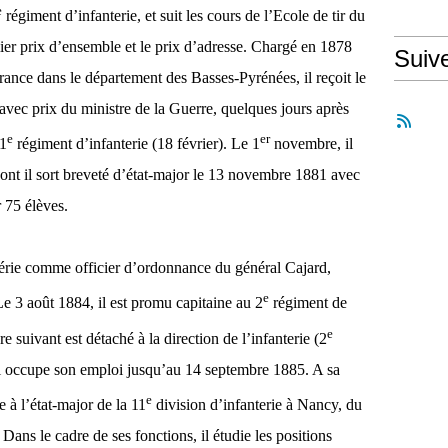
e
régiment d’infanterie, et suit les cours de l’Ecole de tir du
ier prix d’ensemble et le prix d’adresse. Chargé en 1878
Suiv
France dans le département des Basses-Pyrénées, il reçoit le
 avec prix du ministre de la Guerre, quelques jours après
e
er
11
régiment d’infanterie (18 février). Le 1
novembre, il
dont il sort breveté d’état-major le 13 novembre 1881 avec
r 75 élèves.
gérie comme officier d’ordonnance du général Cajard,
e
 3 août 1884, il est promu capitaine au 2
régiment de
e
re suivant est détaché à la direction de l’infanterie (2
il occupe son emploi jusqu’au 14 septembre 1885. A sa
e
 à l’état-major de la 11
division d’infanterie à Nancy, du
ans le cadre de ses fonctions, il étudie les positions