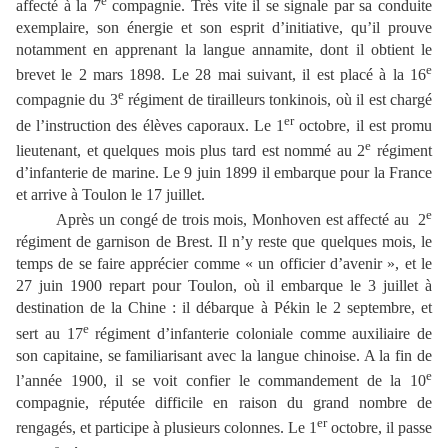
affecté à la 7
compagnie. Très vite il se signale par sa conduite
exemplaire, son énergie et son esprit d’initiative, qu’il prouve
notamment en apprenant la langue annamite, dont il obtient le
e
brevet le 2 mars 1898. Le 28 mai suivant, il est placé à la 16
e
compagnie du 3
régiment de tirailleurs tonkinois, où il est chargé
er
de l’instruction des élèves caporaux. Le 1
octobre, il est promu
e
lieutenant, et quelques mois plus tard est nommé au 2
régiment
d’infanterie de marine. Le 9 juin 1899 il embarque pour la France
et arrive à Toulon le 17 juillet.
e
Après un congé de trois mois, Monhoven est affecté au 2
régiment de garnison de Brest. Il n’y reste que quelques mois, le
temps de se faire apprécier comme « un officier d’avenir », et le
27 juin 1900 repart pour Toulon, où il embarque le 3 juillet à
destination de la Chine : il débarque à Pékin le 2 septembre, et
e
sert au 17
régiment d’infanterie coloniale comme auxiliaire de
son capitaine, se familiarisant avec la langue chinoise. A la fin de
e
l’année 1900, il se voit confier le commandement de la 10
compagnie, réputée difficile en raison du grand nombre de
er
rengagés, et participe à plusieurs colonnes. Le 1
octobre, il passe
e