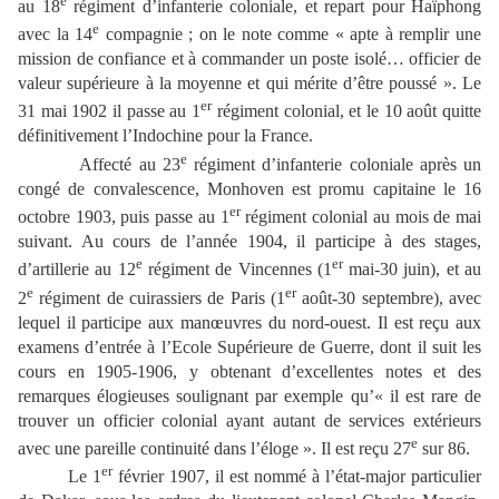
au 18
régiment d’infanterie coloniale, et repart pour Haïphong
e
avec la 14
compagnie ; on le note comme « apte à remplir une
mission de confiance et à commander un poste isolé… officier de
valeur supérieure à la moyenne et qui mérite d’être poussé ». Le
er
31 mai 1902 il passe au 1
régiment colonial, et le 10 août quitte
définitivement l’Indochine pour la France.
e
Affecté au 23
régiment d’infanterie coloniale après un
congé de convalescence, Monhoven est promu capitaine le 16
er
octobre 1903, puis passe au 1
régiment colonial au mois de mai
suivant. Au cours de l’année 1904, il participe à des stages,
e
er
d’artillerie au 12
régiment de Vincennes (1
mai-30 juin), et au
e
er
2
régiment de cuirassiers de Paris (1
août-30 septembre), avec
lequel il participe aux manœuvres du nord-ouest. Il est reçu aux
examens d’entrée à l’Ecole Supérieure de Guerre, dont il suit les
cours en 1905-1906, y obtenant d’excellentes notes et des
remarques élogieuses soulignant par exemple qu’« il est rare de
trouver un officier colonial ayant autant de services extérieurs
e
avec une pareille continuité dans l’éloge ». Il est reçu 27
sur 86.
er
Le 1
février 1907, il est nommé à l’état-major particulier