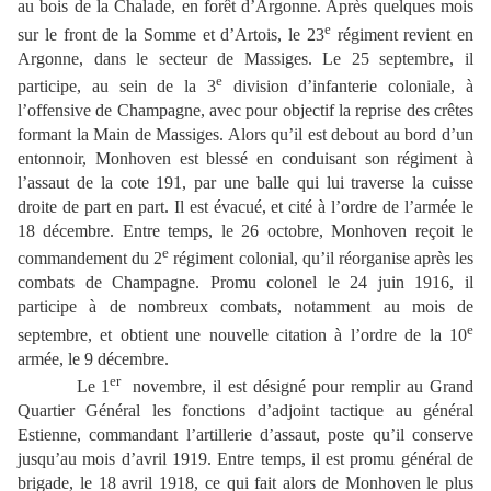
au bois de la Chalade, en forêt d’Argonne. Après quelques mois
e
sur le front de la Somme et d’Artois, le 23
régiment revient en
Argonne, dans le secteur de Massiges. Le 25 septembre, il
e
participe, au sein de la 3
division d’infanterie coloniale, à
l’offensive de Champagne, avec pour objectif la reprise des crêtes
formant la Main de Massiges. Alors qu’il est debout au bord d’un
entonnoir, Monhoven est blessé en conduisant son régiment à
l’assaut de la cote 191, par une balle qui lui traverse la cuisse
droite de part en part. Il est évacué, et cité à l’ordre de l’armée le
18 décembre. Entre temps, le 26 octobre, Monhoven reçoit le
e
commandement du 2
régiment colonial, qu’il réorganise après les
combats de Champagne. Promu colonel le 24 juin 1916, il
participe à de nombreux combats, notamment au mois de
e
septembre, et obtient une nouvelle citation à l’ordre de la 10
armée, le 9 décembre.
er
Le 1
novembre, il est désigné pour remplir au Grand
Quartier Général les fonctions d’adjoint tactique au général
Estienne, commandant l’artillerie d’assaut, poste qu’il conserve
jusqu’au mois d’avril 1919. Entre temps, il est promu général de
brigade, le 18 avril 1918, ce qui fait alors de Monhoven le plus