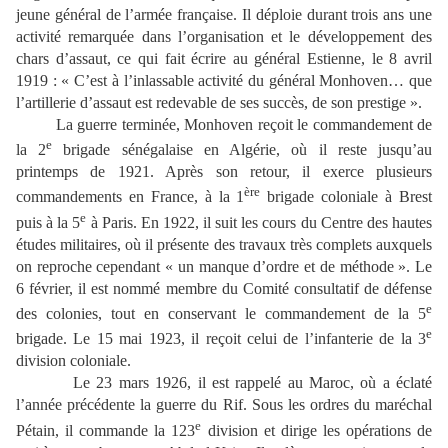
jeune général de l’armée française. Il déploie durant trois ans une
activité remarquée dans l’organisation et le développement des
chars d’assaut, ce qui fait écrire au général Estienne, le 8 avril
1919 : « C’est à l’inlassable activité du général Monhoven… que
l’artillerie d’assaut est redevable de ses succès, de son prestige ».
La guerre terminée, Monhoven reçoit le commandement de
e
la 2
brigade sénégalaise en Algérie, où il reste jusqu’au
printemps de 1921. Après son retour, il exerce plusieurs
ère
commandements en France, à la 1
brigade coloniale à Brest
e
puis à la 5
à Paris. En 1922, il suit les cours du Centre des hautes
études militaires, où il présente des travaux très complets auxquels
on reproche cependant « un manque d’ordre et de méthode ». Le
6 février, il est nommé membre du Comité consultatif de défense
e
des colonies, tout en conservant le commandement de la 5
e
brigade. Le 15 mai 1923, il reçoit celui de l’infanterie de la 3
division coloniale.
Le 23 mars 1926, il est rappelé au Maroc, où a éclaté
l’année précédente la guerre du Rif. Sous les ordres du maréchal
e
Pétain, il commande la 123
division et dirige les opérations de