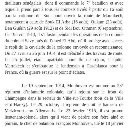
e
tirailleurs sénégalais, dont il commande le 7
bataillon et avec
lequel il prend part à tous les combats livrés à partir du 16 août
par la colonne du Sud pour ouvrir la route de Marrakech,
notamment à ceux de Souk El Arba (16 août), Oukam (23 août),
Ben Guérin (29 août 1912) et de Sidi Bou Othman (6 septembre).
Le 19 avril 1913, il s’illustre pendant les opérations de la colonne
du colonel Savy près de l’oued El Abd, où il protège avec succès
le repli de la cavalerie de la colonne envoyée en reconnaissance.
Du 27 avril au 26 juin 1914, il est détaché à des travaux de route.
Le 25 juillet, étant rapatriable pour fin de séjour, il quitte
Marrakech et s’embarque le lendemain à Casablanca pour la
France, où la guerre est sur le point d’éclater.
e
Le 19 septembre 1914, Monhoven est nommé au 23
régiment d’infanterie coloniale, qu’il rejoint sur le front de
Champagne dans le secteur de Ville-sur-Tourbe (bois de la Ville
et d’Hauzy). Le 29 octobre, il reprend de nuit le hameau de
Melzicourt aux Allemands. Le 22 février 1915, il est promu
lieutenant-colonel, alors qu’il vient de perdre son frère aîné et
parrain, le chef de bataillon François Monhoven, tué le 18 janvier