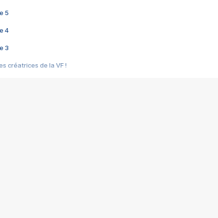
e 5
e 4
e 3
s créatrices de la VF !
e 2
e 1
e Mektoub My Love arrive enfin ! Rencontre avec Shaïn Boumedine et Sal
i : après Toni en famille
elle réalise le bouleversant Dites lui que je l'aime
ais ! Rencontre autour de Vie privée de Rebecca Zlotowski
 de Marguerite, Grave... Rencontre avec Ella Rumpf
 Les Rêveurs, un film intime sur la santé mentale