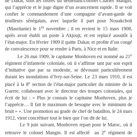
de Dakar, sous les ordres du lieutenant-colonel Charles Mangin,
qui l’apprécie et le juge digne d’un avancement rapide. Il se voit
confier le commandement d’une compagnie d’avant-garde de
tirailleurs sénégalais, avec laquelle il part pour Nouakchott
er
(Mauritanie) le 1
novembre ; il en revient le 15 mars 1908,
après avoir établi un poste à Akjoujt, et est replacé aussitôt à
l’état-major. En février 1909 il quitte Dakar, et profite d’un congé
de convalescence pour se rendre à Paris, à Nice et en Italie.
e
Le 26 mai 1909, le capitaine Monhoven est nommé au 21
régiment d’infanterie coloniale, où il s’affirme tant par son esprit
d’initiative que par sa modestie, se dévouant particulièrement
durant les inondations d’Ivry-sur-Seine. Le 23 mars 1910, il est
e
placé à la 8
section de l’état-major particulier du ministre de la
Guerre, collaborant avec le directeur des troupes coloniales, qui
écrit de lui : « Plus je connais le capitaine Monhoven, plus je
l’apprécie… Il fait le maximum de besogne avec le minimum de
bruit » ». Une promotion au grade de chef de bataillon, le 24 mars
1912, vient concrétiser tout le bien que l’on dit de lui.
Le 9 juin suivant, Monhoven repart pour le Maroc, où il
e
retrouve le colonel Mangin. Il est affecté au 2
régiment de