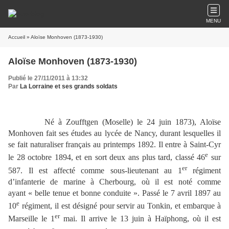
MENU
Accueil
» Aloïse Monhoven (1873-1930)
Aloïse Monhoven (1873-1930)
Publié le 27/11/2011 à 13:32
Par
La Lorraine et ses grands soldats
Né à Zoufftgen (Moselle) le 24 juin 1873), Aloïse
Monhoven fait ses études au lycée de Nancy, durant lesquelles il
se fait naturaliser français au printemps 1892. Il entre à Saint-Cyr
e
le 28 octobre 1894, et en sort deux ans plus tard, classé 46
sur
er
587. Il est affecté comme sous-lieutenant au 1
régiment
d’infanterie de marine à Cherbourg, où il est noté comme
ayant « belle tenue et bonne conduite ». Passé le 7 avril 1897 au
e
10
régiment, il est désigné pour servir au Tonkin, et embarque à
er
Marseille le 1
mai. Il arrive le 13 juin à Haïphong, où il est
e