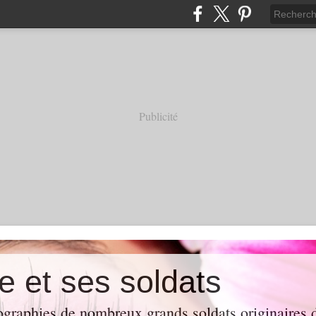
Publicité
e et ses soldats
ographies de nombreux grands soldats originaires d