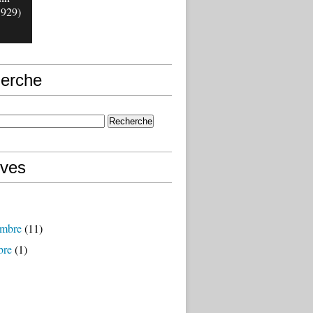
1929)
erche
ives
mbre
(11)
bre
(1)