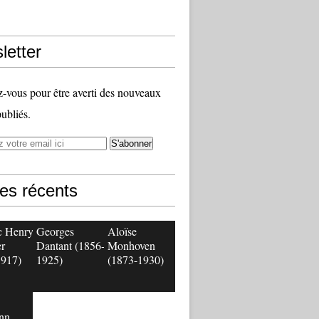
letter
vous pour être averti des nouveaux
publiés.
les récents
c Henry
Georges
Aloïse
r
Dantant (1856-
Monhoven
1917)
1925)
(1873-1930)
nn