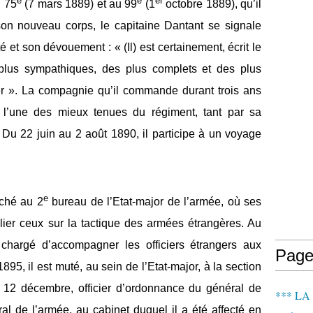
e
e
er
u 75
(7 mars 1889) et au 99
(1
octobre 1889), qu’il
on nouveau corps, le capitaine Dantant se signale
 et son dévouement : « (Il) est certainement, écrit le
 plus sympathiques, des plus complets et des plus
rer ». La compagnie qu’il commande durant trois ans
 l’une des mieux tenues du régiment, tant par sa
. Du 22 juin au 2 août 1890, il participe à un voyage
e
ché au 2
bureau de l’Etat-major de l’armée, où ses
ulier ceux sur la tactique des armées étrangères. Au
chargé d’accompagner les officiers étrangers aux
Page
, il est muté, au sein de l’Etat-major, à la section
e 12 décembre, officier d’ordonnance du général de
*** LA
ral de l’armée, au cabinet duquel il a été affecté en