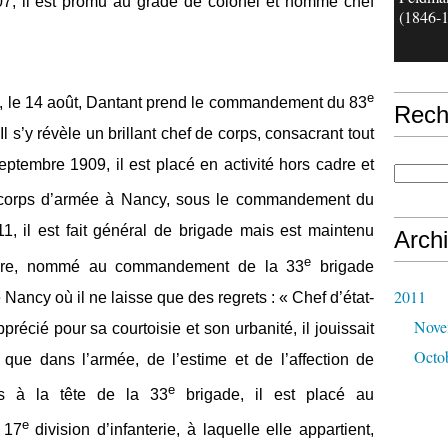
1907, il est promu au grade de colonel et nommé chef
(1846-
e
le 14 août, Dantant prend le commandement du 83
Rech
l s’y révèle un brillant chef de corps, consacrant tout
ptembre 1909, il est placé en activité hors cadre et
orps d’armée à Nancy, sous le commandement du
1, il est fait général de brigade mais est maintenu
Arch
e
obre, nommé au commandement de la 33
brigade
2011
e Nancy où il ne laisse que des regrets : « Chef d’état-
Nove
écié pour sa courtoisie et son urbanité, il jouissait
Octo
e que dans l’armée, de l’estime et de l’affection de
e
s à la tête de la 33
brigade, il est placé au
e
 17
division d’infanterie, à laquelle elle appartient,