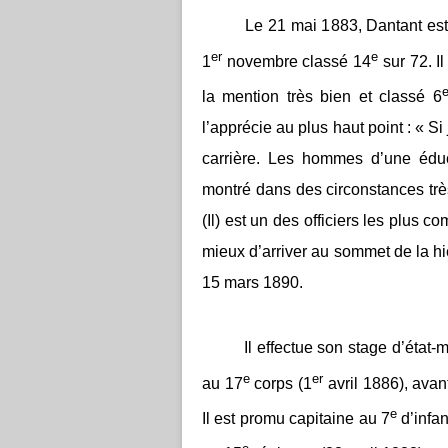
Le 21 mai 1883, Dantant est adm
er
e
1
novembre classé 14
sur 72. I
la mention très bien et classé 6
l’apprécie au plus haut point : « Si
carrière. Les hommes d’une éduca
montré dans des circonstances trè
(Il) est un des officiers les plus c
mieux d’arriver au sommet de la hié
15 mars 1890.
Il effectue son stage d’état-m
e
er
au 17
corps (1
avril 1886), avant
e
Il est promu capitaine au 7
d’infa