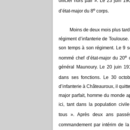
officier hors pair ». Le 23 juin 
e
d’état-major du 8
corps.
Moins de deux mois plus tard, 
régiment d’infanterie de Toulouse. I
son temps à son régiment. Le 9 se
e
nommé chef d’état-major du 20
c
général Maunoury. Le 20 juin 191
dans ses fonctions. Le 30 oct
d’infanterie à Châteauroux, il quitt
major parfait, homme du monde appr
ici, tant dans la population civil
tous ». Après deux ans passé
commandement par intérim de la