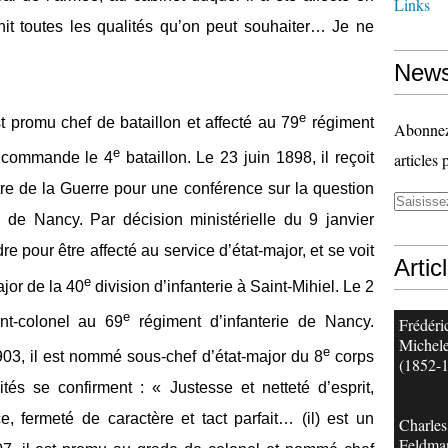
Links
éunit toutes les qualités qu’on peut souhaiter… Je ne
News
e
omu chef de bataillon et affecté au 79
régiment
Abonnez-
e
articles 
il commande le 4
bataillon. Le 23 juin 1898, il reçoit
istre de la Guerre pour une conférence sur la question
n de Nancy. Par décision ministérielle du 9 janvier
dre pour être affecté au service d’état-major, et se voit
Artic
e
ajor de la 40
division d’infanterie à Saint-Mihiel. Le 2
e
ant-colonel au 69
régiment d’infanterie de Nancy.
Frédéri
Michele
e
903, il est nommé sous-chef d’état-major du 8
corps
(1852-
és se confirment : « Justesse et netteté d’esprit,
, fermeté de caractère et tact parfait… (il) est un
Charles
Feldma