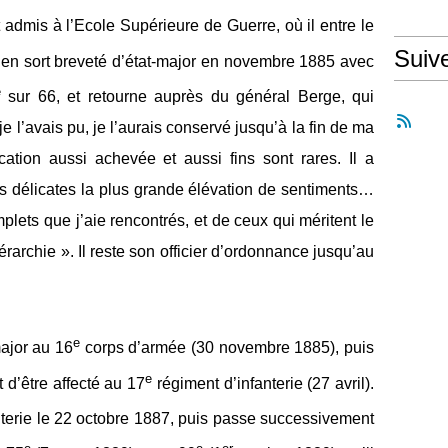
is à l’Ecole Supérieure de Guerre, où il entre le
Suiv
l en sort breveté d’état-major en novembre 1885 avec
e
sur 66, et retourne auprès du général Berge, qui
 je l’avais pu, je l’aurais conservé jusqu’à la fin de ma
tion aussi achevée et aussi fins sont rares. Il a
s délicates la plus grande élévation de sentiments…
omplets que j’aie rencontrés, et de ceux qui méritent le
rarchie ». Il reste son officier d’ordonnance jusqu’au
e
ajor au 16
corps d’armée (30 novembre 1885), puis
e
 d’être affecté au 17
régiment d’infanterie (27 avril).
nterie le 22 octobre 1887, puis passe successivement