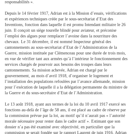
responsabilités ».
Depuis le 14 février 1917, Adrian est à la Mission d’essais, vérifications
et expériences techniques créée par le sous-secrétariat d’Etat des
Inventions, fonction dans laquelle il est promu Intendant militaire le 26
juin. Il conçoit un siège tourelle blindé pour aviateur, et préconise
l’emploi des algues pour remplacer l’avoine dans la nourriture des
chevaux. Le 31 décembre, il est nommé Inspecteur général des
cantonnements au sous-secrétariat d’Etat de l’Administration de la
Guerre, mission instituée par Clémenceau pour une durée de trois mois,
en vue de vérifier tant aux armées qu’à l’intérieur le fonctionnement des
services chargés de pourvoir aux besoins des troupes dans leurs
cantonnements. Sa mission achevée, Adrian est chargé par le
gouvernement, au mois d’avril 1918, d’organiser le logement et
l’installation des populations refoulées par l’avance allemande, mission
pour l’exécution de laquelle il a la délégation permanente du ministre de
la Guerre et du sous-secrétaire d’Etat de l’Administration.
Le 13 août 1918, ayant aux termes de la loi du 10 avril 1917 exercé ses
fonctions au-delà de l’âge de 58 ans, il est placé au cadre de réserve par
la commission prévue par la loi, au motif qu’il n’aurait pas « l’autorité
morale nécessaire pour rester dans le cadre actif ». Estimant que son
dossier n’a pas été examiné avec objectivité, en particulier que la
commission se serait fondée sur le rapport Laurent de juin 1916, Adrian