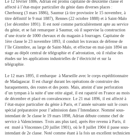
Le 12 février 1886, Adrian est promu capitaine de deuxième classe et
affecté à l’état-major particulier du génie dans diverses places :
Cherbourg (3 mars 1886), Saumur (à tire provisoire le 15 novembre, à
titre définitif le 9 mai 1887), Rennes (22 octobre 1888) et à Saint-Malo
(1er décembre 1891). Il est noté comme particulièrement apte au service
du génie, et se fait remarquer à Saumur, où il supervise la construction
d’une écurie de 1000 chevaux et du magasin à fourrages. Capitaine de
1ère classe le 23 novembre 1893, il conduit les travaux de défense de
l’île Cézembre, au large de Saint-Malo, et effectue en mai-juin 1894 un
stage au dépôt central de télégraphie et d’aérostation, où il réalise des
études sur les applications industrielles de l’électricité et sur la
télégraphie.
Le 12 mars 1895, il embarque à Marseille avec le corps expéditionnaire
de Madagascar. Il est chargé durant les opérations de construire des
baraquements, des routes et des ponts. Mais, atteint d’une perforation
d’un tympan à la suite d’une otite aiguë, il est rapatrié en France au mois
de décembre et placé en convalescence. Le 21 mai 1896, il est affecté à
l’état-major particulier du génie à Paris, et l’année suivante suit le cours
spécial préparatoire pour l’admission dans l’Intendance. Nommé sous-
intendant de 3e classe le 19 mars 1898, Adrian débute comme chef de
service à Valenciennes. Trois ans plus tard, après être revenu à Paris, il
est muté à Vincennes (20 juillet 1901), où le 8 juillet 1904 il passe sous-
intendant de 2e classe. Noté comme étant à la fois un excellent technicien