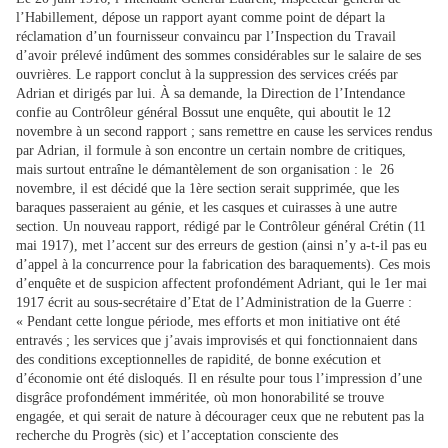
l’Habillement, dépose un rapport ayant comme point de départ la
réclamation d’un fournisseur convaincu par l’Inspection du Travail
d’avoir prélevé indûment des sommes considérables sur le salaire de ses
ouvrières. Le rapport conclut à la suppression des services créés par
Adrian et dirigés par lui. À sa demande, la Direction de l’Intendance
confie au Contrôleur général Bossut une enquête, qui aboutit le 12
novembre à un second rapport ; sans remettre en cause les services rendus
par Adrian, il formule à son encontre un certain nombre de critiques,
mais surtout entraîne le démantèlement de son organisation : le 26
novembre, il est décidé que la 1ère section serait supprimée, que les
baraques passeraient au génie, et les casques et cuirasses à une autre
section. Un nouveau rapport, rédigé par le Contrôleur général Crétin (11
mai 1917), met l’accent sur des erreurs de gestion (ainsi n’y a-t-il pas eu
d’appel à la concurrence pour la fabrication des baraquements). Ces mois
d’enquête et de suspicion affectent profondément Adriant, qui le 1er mai
1917 écrit au sous-secrétaire d’Etat de l’Administration de la Guerre :
« Pendant cette longue période, mes efforts et mon initiative ont été
entravés ; les services que j’avais improvisés et qui fonctionnaient dans
des conditions exceptionnelles de rapidité, de bonne exécution et
d’économie ont été disloqués. Il en résulte pour tous l’impression d’une
disgrâce profondément imméritée, où mon honorabilité se trouve
engagée, et qui serait de nature à décourager ceux que ne rebutent pas la
recherche du Progrès (sic) et l’acceptation consciente des