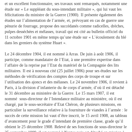
et un excellent fonctionnaire, ses travaux sont remarqués, notamment une
étude sur « Le suppléant du sous-intendant militaire », qui lui vaut les
félicitations du ministre de la Guerre (1900). Il présente également des
études sur l’alimentation de l’armée, et, prévoyant en cas de guerre une
pénurie de fourrage, propose des succédanés comme radicelles, drèches,
pulpes desséchées et mélasses, travail qui est cité au bulletin officiel du
11 octobre 1901 en même temps qu’une étude sur « L’écoulement du blé
dans les greniers du système Huart ».
Le 24 décembre 1904, il est nommé à Arras. De juin à août 1906, il
participe, comme mandataire de l’Etat, à une première expertise dans
l’affaire de la reprise par l’Etat du matériel de la Compagnie des lits
militaires. Il est à nouveau cité (25 juillet 1906) pour ses études sur les
méthodes de vérification des comptes des corps de troupe et sur
l’utilisation des ajoncs et des mélasses. Le 24 novembre 1906, il revient à
Paris, à la division d’infanterie du 4e corps d’armée, d’où il est détaché
le 31 décembre au ministère de la Guerre. Le 15 mars 1907, il est
nommé sous-directeur de l’Intendance militaire au ministère, où il est
chargé, par le sous-secrétaire d’Etat Chéron, de plusieurs missions, en
particulier la surveillance relative à la fourniture de viandes à l’armée : le
succès de cette mission lui vaut d’être inscrit, le 15 avril 1908, au tableau
d’avancement pour le grade d’intendant de première classe, grade qu’il
obtient le 25 décembre 1908. Relevé de ses fonctions de sous-directeur le