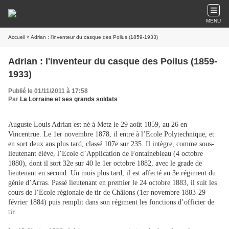
MENU
Accueil
» Adrian : l'inventeur du casque des Poilus (1859-1933)
Adrian : l'inventeur du casque des Poilus (1859-
1933)
Publié le 01/11/2011 à 17:58
Par
La Lorraine et ses grands soldats
Auguste Louis Adrian est né à Metz le 29 août 1859, au 26 en
Vincentrue. Le 1er novembre 1878, il entre à l’Ecole Polytechnique, et
en sort deux ans plus tard, classé 107e sur 235. Il intègre, comme sous-
lieutenant élève, l’Ecole d’Application de Fontainebleau (4 octobre
1880), dont il sort 32e sur 40 le 1er octobre 1882, avec le grade de
lieutenant en second. Un mois plus tard, il est affecté au 3e régiment du
génie d’Arras. Passé lieutenant en premier le 24 octobre 1883, il suit les
cours de l’Ecole régionale de tir de Châlons (1er novembre 1883-29
février 1884) puis remplit dans son régiment les fonctions d’officier de
tir.