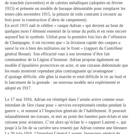
de tranchée (novembre) et de calottes métalliques (adoptées en février
1915) et présente un modèle de baraque démontable pour remplacer les
tentes (dès novembre 1915, la pénurie de toile contraint à recourir au
bois pour la construction d’abris de campement).
En avril 1915 naît le célèbre « casque Adrian » qui devient au bout de
quelques mois l’élément essentiel de la tenue du poilu et en reste encore
aujourd’hui le symbole. Utilisé pour la première fois lors de l’offensive
de Champagne, il est reconnu que « la livraison rapide des casques a
sauvé la vie à bien des militaires sur le front » (rapport du Contrôleur
général Bossut). Son efficacité vaut à son inventeur d’être fait
commandeur de la Légion d’honneur. Adrian propose également un
modèle d’épaulières protectrices en acier, et une cuirasse abdominale que
les essais montrent cependant plus contraignante qu’avantageuse :
d’ajustage difficile, elle gêne la marche et rend difficile le tir au fusil et
le lancement de la grenade : un nouveau modèle sera expérimenté et
adopté en 1917.
Le 17 mai 1916, Adrian est réintégré dans l’armée active comme sous-
intendant de 1ère classe pour « services exceptionnels rendus pendant la
guerre », et nommé à l’Inspection générale de l’habillement. Il poursuit
inlassablement ses travaux, et met au point des lunettes pare-éclats et une
cuirasse pour aviateurs. C’est alors qu’éclate le « rapport Laurent », qui
jusqu’à la fin de sa carrière sera ressenti par Adrian comme une blessure.
Le 20 juin 1916, l’Intendant Général Laurent, Inspecteur général de