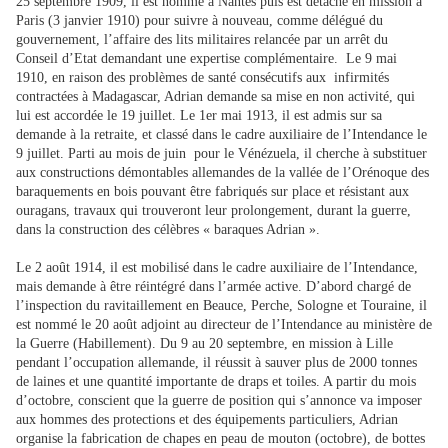
25 septembre 1909, il est nommé à Nantes puis est détaché en mission à
Paris (3 janvier 1910) pour suivre à nouveau, comme délégué du
gouvernement, l’affaire des lits militaires relancée par un arrêt du
Conseil d’Etat demandant une expertise complémentaire. Le 9 mai
1910, en raison des problèmes de santé consécutifs aux infirmités
contractées à Madagascar, Adrian demande sa mise en non activité, qui
lui est accordée le 19 juillet. Le 1er mai 1913, il est admis sur sa
demande à la retraite, et classé dans le cadre auxiliaire de l’Intendance le
9 juillet. Parti au mois de juin pour le Vénézuela, il cherche à substituer
aux constructions démontables allemandes de la vallée de l’Orénoque des
baraquements en bois pouvant être fabriqués sur place et résistant aux
ouragans, travaux qui trouveront leur prolongement, durant la guerre,
dans la construction des célèbres « baraques Adrian ».
Le 2 août 1914, il est mobilisé dans le cadre auxiliaire de l’Intendance,
mais demande à être réintégré dans l’armée active. D’abord chargé de
l’inspection du ravitaillement en Beauce, Perche, Sologne et Touraine, il
est nommé le 20 août adjoint au directeur de l’Intendance au ministère de
la Guerre (Habillement). Du 9 au 20 septembre, en mission à Lille
pendant l’occupation allemande, il réussit à sauver plus de 2000 tonnes
de laines et une quantité importante de draps et toiles. A partir du mois
d’octobre, conscient que la guerre de position qui s’annonce va imposer
aux hommes des protections et des équipements particuliers, Adrian
organise la fabrication de chapes en peau de mouton (octobre), de bottes